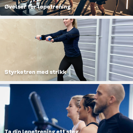
Øvelser for løpetrening
Styrketren med strikk
Ta din løpetrening ett steg