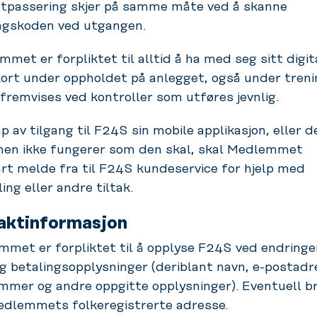
Utpassering skjer på samme måte ved å skanne
ngskoden ved utgangen.
met er forpliktet til alltid å ha med seg sitt digit
rt under oppholdet på anlegget, også under trening
fremvises ved kontroller som utføres jevnlig.
p av tilgang til F24S sin mobile applikasjon, eller 
onen ikke fungerer som den skal, skal Medlemmet
rt melde fra til F24S kundeservice for hjelp med
ling eller andre tiltak.
aktinformasjon
met er forpliktet til å opplyse F24S ved endringe
g betalingsopplysninger (deriblant navn, e-postadr
mmer og andre oppgitte opplysninger). Eventuell b
Medlemmets folkeregistrerte adresse.