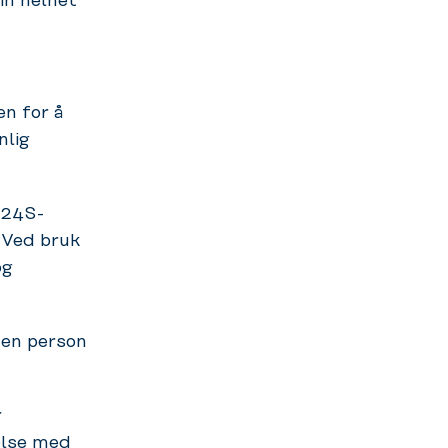
in helhet
n for å
nlig
F24S-
 Ved bruk
og
 en person
r
else med