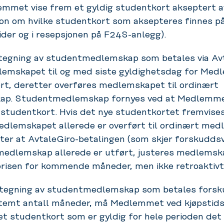
emmet vise frem et gyldig studentkort akseptert 
jon om hvilke studentkort som aksepteres finnes 
ider og i resepsjonen på F24S-anlegg).
egning av studentmedlemskap som betales via Avt
lemskapet til og med siste gyldighetsdag for Me
rt, deretter overføres medlemskapet til ordinært
p. Studentmedlemskap fornyes ved at Medlemme
studentkort. Hvis det nye studentkortet fremvises
dlemskapet allerede er overført til ordinært me
tter at AvtaleGiro-betalingen (som skjer forskuddsv
medlemskap allerede er utført, justeres medlemsk
isen for kommende måneder, men ikke retroaktivt
tegning av studentmedlemskap som betales forsk
stemt antall måneder, må Medlemmet ved kjøpstid
et studentkort som er gyldig for hele perioden det