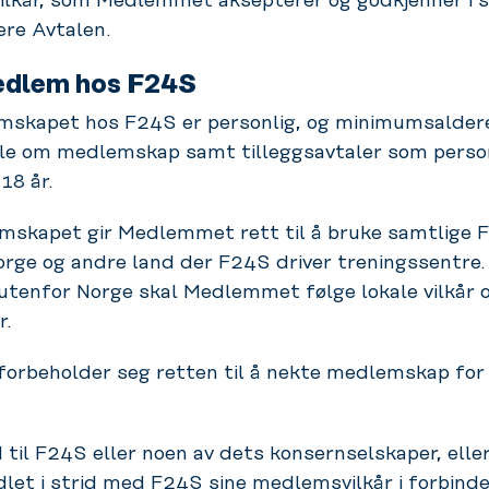
lkår, som Medlemmet aksepterer og godkjenner i s
ere Avtalen.
edlem hos F24S
skapet hos F24S er personlig, og minimumsaldere
ale om medlemskap samt tilleggsavtaler som perso
18 år.
skapet gir Medlemmet rett til å bruke samtlige 
orge og andre land der F24S driver treningssentre.
utenfor Norge skal Medlemmet følge lokale vilkår 
r.
orbeholder seg retten til å nekte medlemskap for
 til F24S eller noen av dets konsernselskaper, elle
let i strid med F24S sine medlemsvilkår i forbind