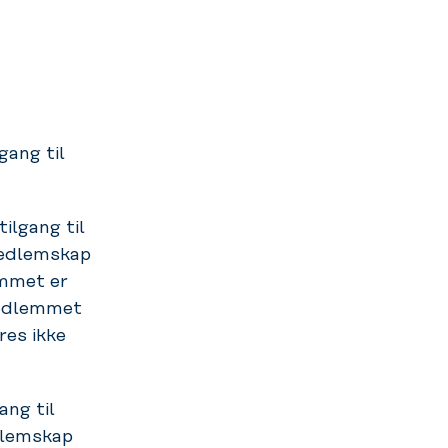
ang til
ilgang til
medlemskap
emmet er
 Medlemmet
res ikke
ng til
dlemskap