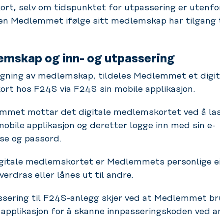
rt, selv om tidspunktet for utpassering er utenfo
n Medlemmet ifølge sitt medlemskap har tilgang t
emskap og inn- og utpassering
gning av medlemskap, tildeles Medlemmet et digit
rt hos F24S via F24S sin mobile applikasjon.
met mottar det digitale medlemskortet ved å la
obile applikasjon og deretter logge inn med sin e-
se og passord.
gitale medlemskortet er Medlemmets personlige 
verdras eller lånes ut til andre.
sering til F24S-anlegg skjer ved at Medlemmet b
 applikasjon for å skanne innpasseringskoden ved 