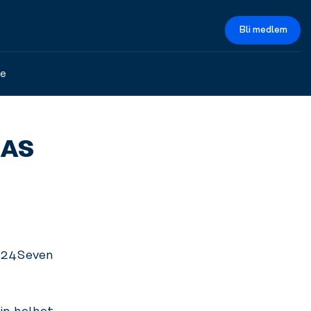
Bli medlem
ce
 AS
ss24Seven