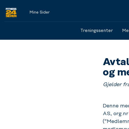
Mine Sider
Logo
Treningssenter
Me
Avta
og m
Gjelder fr
Denne med
AS, org.n
(”Medlemme