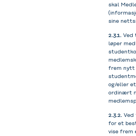
skal Medl
(informas
sine netts
2.3.1.
Ved t
løper med
studentko
medlemska
frem nytt 
studentme
og/eller e
ordinært 
medlemspr
2.3.2.
Ved 
for et be
vise frem 