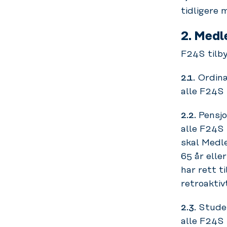
tidligere
2.
Medl
F24S tilb
2.1.
Ordinæ
alle F24S 
2.2.
Pensjo
alle F24S
skal Medl
65 år elle
har rett t
retroaktiv
2.3.
Studen
alle F24S