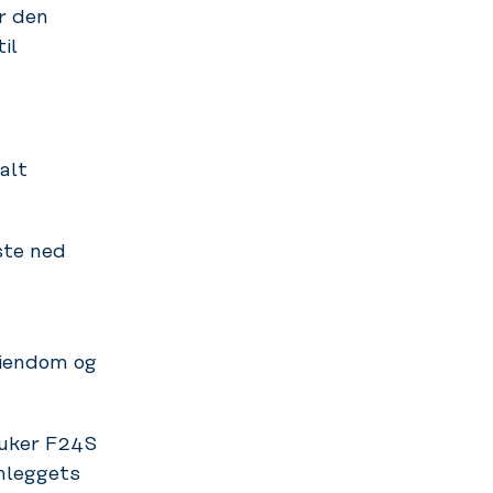
r den
il
alt
ste ned
eiendom og
ruker F24S
anleggets