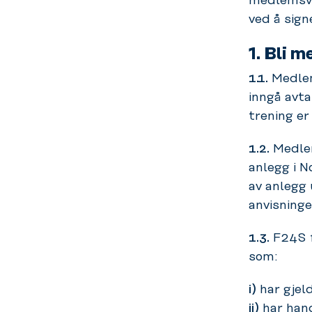
medlemsvi
ved å sign
1.
Bli m
1.1.
Medlem
inngå avt
trening er 
1.2.
Medlem
anlegg i N
av anlegg 
anvisninge
1.3.
F24S f
som:
i)
har gjeld
ii)
har hand