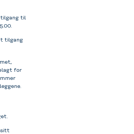
lgang til
5.00.
 tilgang
met,
elagt for
lemmer
nleggene.
et.
sitt