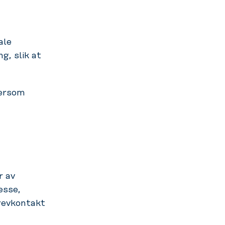
ale
, slik at
dersom
r av
esse,
revkontakt