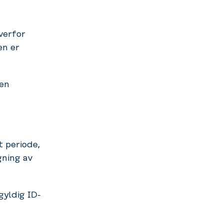
verfor
en er
en
 periode,
gning av
yldig ID-