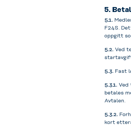
5. Beta
5.1.
Medlem
F24S. Dett
oppgitt so
5.2.
Ved te
startavgif
5.3.
Fast l
5.3.1.
Ved t
betales me
Avtalen.
5.3.2.
Forh
kort ette