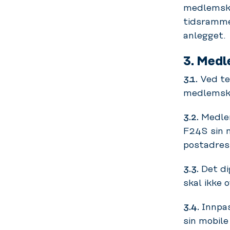
medlemsko
tidsramme
anlegget.
3. Medl
3.1.
Ved te
medlemsko
3.2.
Medlem
F24S sin m
postadres
3.3.
Det di
skal ikke o
3.4.
Innpas
sin mobile