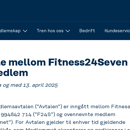
dlemskap
Tren hos oss
Bedrift
Kundeservi
le mellom Fitness24Seven
edlem
a og med 13. april 2025
lemsavtalen (”Avtalen”) er inngått mellom Fitne
r 994842 714 (”F24S”) og ovennevnte medlem
t”). For Avtalen gjelder til enhver tid gjeldende