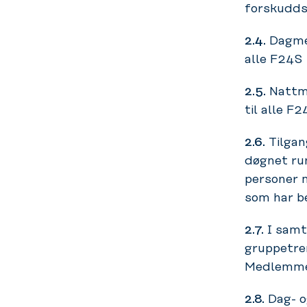
forskudds
2.4.
Dagme
alle F24S 
2.5.
Nattm
til alle F
2.6.
Tilgan
døgnet run
personer 
som har be
2.7.
I samt
gruppetre
Medlemmet
2.8.
Dag- o