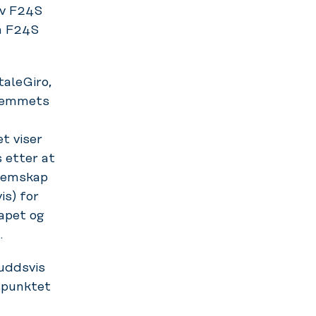
av F24S
på F24S
aleGiro,
dlemmets
t viser
 etter at
dlemskap
is) for
apet og
.
uddsvis
spunktet