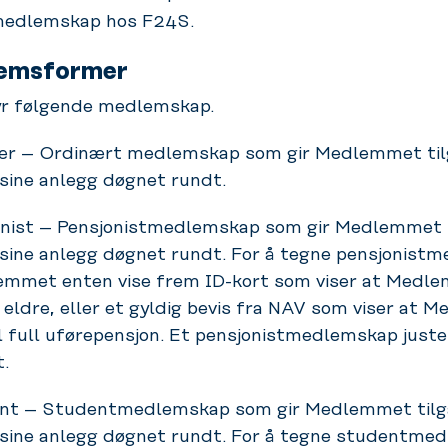
 medlemskap hos F24S.
emsformer
yr følgende medlemskap.
r – Ordinært medlemskap som gir Medlemmet tilg
sine anlegg døgnet rundt.
nist – Pensjonistmedlemskap som gir Medlemmet t
 sine anlegg døgnet rundt. For å tegne pensjonist
emmet enten vise frem ID-kort som viser at Medl
r eldre, eller et gyldig bevis fra NAV som viser at
il full uførepensjon. Et pensjonistmedlemskap juste
t.
t – Studentmedlemskap som gir Medlemmet tilga
 sine anlegg døgnet rundt. For å tegne studentme