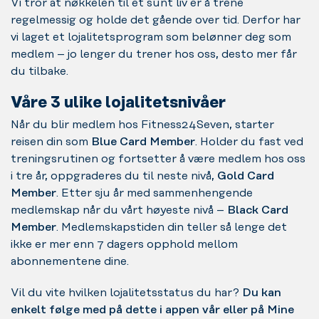
Vi tror at nøkkelen til et sunt liv er å trene
regelmessig og holde det gående over tid. Derfor har
vi laget et lojalitetsprogram som belønner deg som
medlem – jo lenger du trener hos oss, desto mer får
du tilbake.
Våre 3 ulike lojalitetsnivåer
Når du blir medlem hos Fitness24Seven, starter
reisen din som
Blue Card Member
. Holder du fast ved
treningsrutinen og fortsetter å være medlem hos oss
i tre år, oppgraderes du til neste nivå,
Gold Card
Member
. Etter sju år med sammenhengende
medlemskap når du vårt høyeste nivå –
Black Card
Member
. Medlemskapstiden din teller så lenge det
ikke er mer enn 7 dagers opphold mellom
abonnementene dine.
Vil du vite hvilken lojalitetsstatus du har?
Du kan
enkelt følge med på dette i appen vår eller på Mine