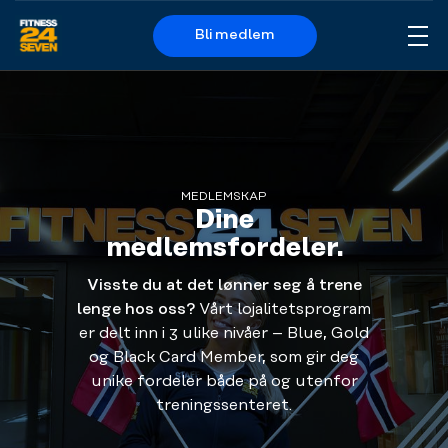
Bli medlem
Me
Logo
MEDLEMSKAP
Dine
medlemsfordeler.
Visste du at det lønner seg å trene
lenge hos oss?
Vårt lojalitetsprogram
er delt inn i 3 ulike nivåer – Blue, Gold
og Black Card Member, som gir deg
unike fordeler både på og utenfor
treningssenteret.