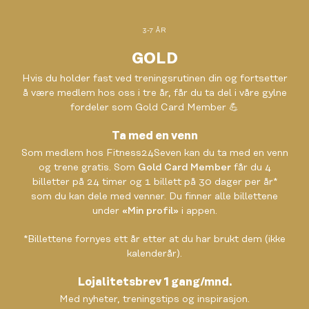
3-7 ÅR
GOLD
Hvis du holder fast ved treningsrutinen din og fortsetter
å være medlem hos oss i tre år, får du ta del i våre gylne
fordeler som Gold Card Member 💪
Ta med en venn
Som medlem hos Fitness24Seven kan du ta med en venn
og trene gratis. Som
Gold Card Member
får du 4
billetter på 24 timer og 1 billett på 30 dager per år*
som du kan dele med venner. Du finner alle billettene
under
«Min profil»
i appen.
*Billettene fornyes ett år etter at du har brukt dem (ikke
kalenderår).
Lojalitetsbrev 1 gang/mnd.
Med nyheter, treningstips og inspirasjon.