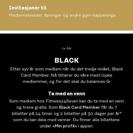
Invitasjoner til
Medlemskvelder, åpninger og andre gym-happenings.
7+ ÅR
BLACK
Etter syv år som medlem når du det tredje nivået, Black
Card Member. Nå tilhører du våre mest lojale
medlemmer, og for det skal du belønnes 🥳
Ta med en venn
Som medlem hos Fitness24Seven kan du ta med en venn
og trene gratis. Som
Black Card Member
får du 7
billetter på 24 timer og 2 billetter på 30 dager per år*
som du kan dele med venner. Du finner alle billettene
under
«Min profil»
i appen.