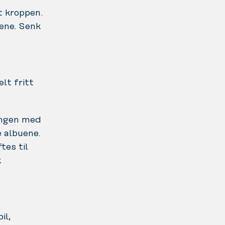
t kroppen.
ene. Senk
lt fritt
tangen med
 albuene.
tes til
k
il,