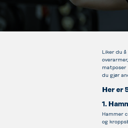
Liker du å
overarmer,
matposer t
du gjør an
Her er 
1. Hamm
Hammer cu
og kropps