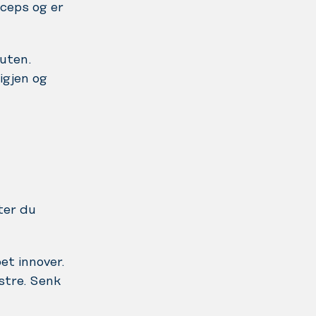
iceps og er
uten.
igjen og
ter du
et innover.
stre. Senk