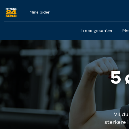
Mine Sider
Logo
Treningssenter
Me
5 
Vil d
sterkere 