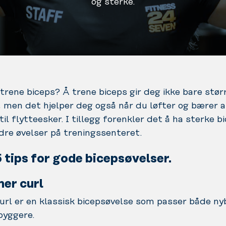
og sterke.
 trene biceps? Å trene biceps gir deg ikke bare stør
 men det hjelper deg også når du løfter og bærer a
il flytteesker. I tillegg forenkler det å ha sterke b
dre øvelser på treningssenteret.
5 tips for gode bicepsøvelser.
er curl
rl er en klassisk bicepsøvelse som passer både n
byggere.