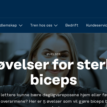
dlemskap
Tren hos oss
Bedrift
Kundeservi
ØVELSER
øvelser for ste
biceps
u lettere kunne bære dagligvareposene hjem eller fø
i overarmene? Her er 5 øvelser som vil gjøre biceps 