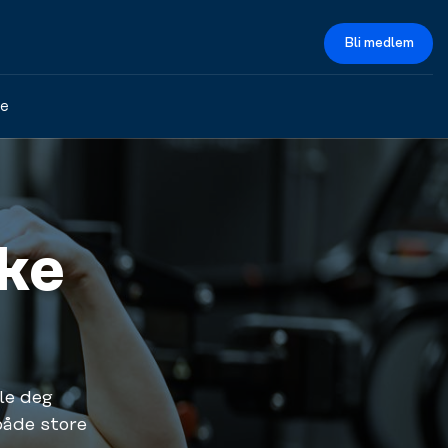
Bli medlem
ce
rke
le deg
både store