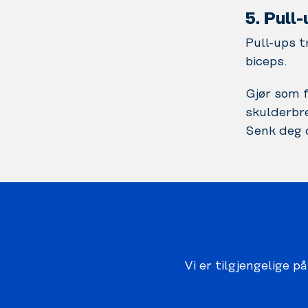
5. Pull
Pull-ups t
biceps.
Gjør som f
skulderbr
Senk deg d
Vi er tilgjengelige p