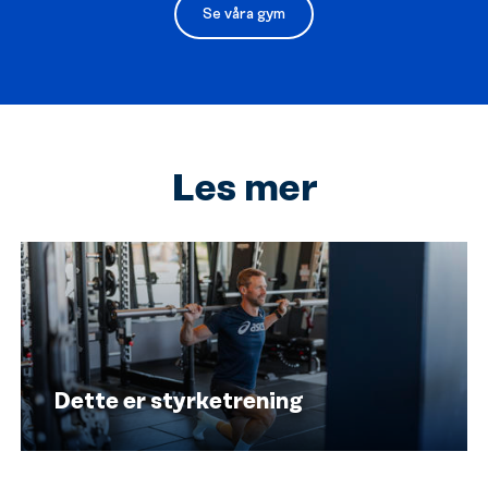
Se våra gym
Les mer
Dette er styrketrening