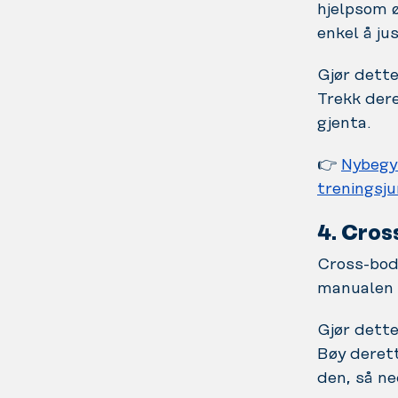
hjelpsom ø
enkel å ju
Gjør dette
Trekk der
gjenta.
👉
Nybegy
treningsju
4. Cros
Cross-bod
manualen i
Gjør dette
Bøy derett
den, så n