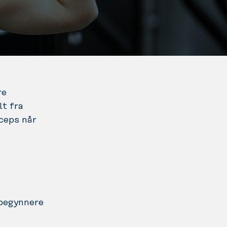
re
lt fra
iceps når
ybegynnere