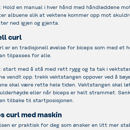
e: Hold en manual i hver hånd med håndleddene mo
ter albuene slik at vektene kommer opp mot skuldr
er ned igjen og gjenta.
ll curl
rl er en tradisjonell øvelse for biceps som med et he
an tilpasses for alle.
: start med å stå med rett rygg og ta tak i vekts
ne vendt opp. trekk vektstangen oppover ved å bøye
e skal være rette hele tiden. Vektstangen skal løf
kulderhøyde eller når biceps er helt strammet. Sen
n tilbake til startposisjonen.
ps curl med maskin
sen er praktisk for deg som ønsker en litt mer stab