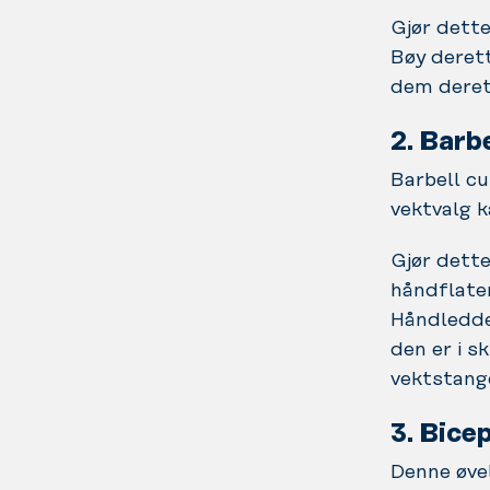
Gjør dett
Bøy deret
dem derett
2. Barbe
Barbell cu
vektvalg k
Gjør dette
håndflate
Håndledden
den er i s
vektstange
3. Bice
Denne øvel