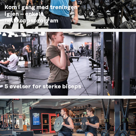
Kom i gang med treningen
igjen – enkelt
helkroppsprogram
5 øvelser for sterke biceps