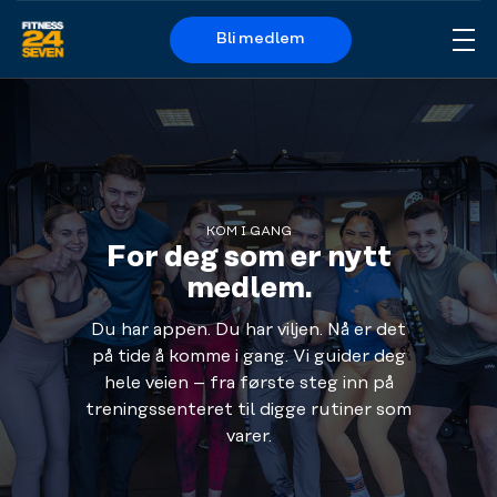
Bli medlem
Me
Logo
KOM I GANG
For deg som er nytt
medlem.
Du har appen. Du har viljen. Nå er det
på tide å komme i gang. Vi guider deg
hele veien – fra første steg inn på
treningssenteret til digge rutiner som
varer.