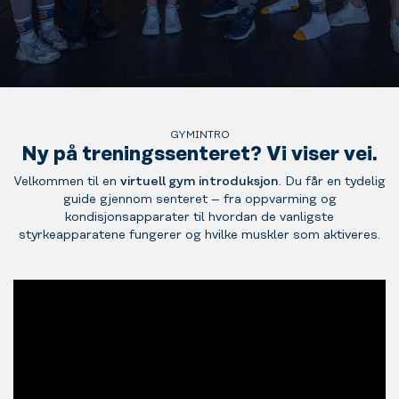
GYMINTRO
Ny på treningssenteret? Vi viser vei.
Velkommen til en
virtuell gym introduksjon
. Du får en tydelig
guide gjennom senteret – fra oppvarming og
kondisjonsapparater til hvordan de vanligste
styrkeapparatene fungerer og hvilke muskler som aktiveres.