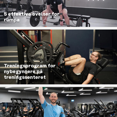
5 effektive øvelser for
rumpa
Treningsprogram for
nybegynnere på
treningssenteret