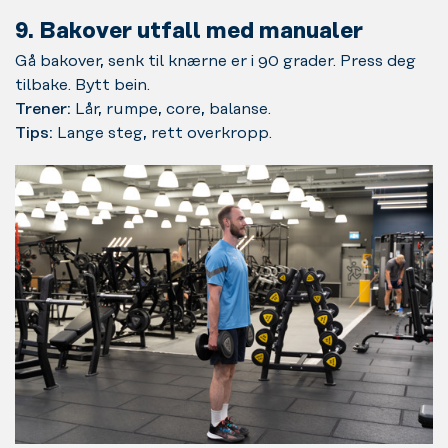
9. Bakover utfall med manualer
Gå bakover, senk til knærne er i 90 grader. Press deg
tilbake. Bytt bein.
Trener:
Lår, rumpe, core, balanse.
Tips:
Lange steg, rett overkropp.