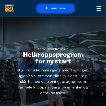
Bli medlem
Me
Logo
TRENINGSPROGRAM
Helkroppsprogram
for ny start
Klar for å komme i gang med treningen
igjen? Velkommen tilbake, sier vi – og
slår til med et treningsprogram som
får hele kroppen i gang på en enkel og
effektiv måte.