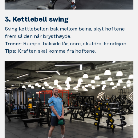
3. Kettlebell swing
Sving kettlebellen bak mellom beina, skyt hoftene
frem så den når brysthøyde.
Trener:
Rumpe, bakside lår, core, skuldre, kondisjon.
Tips:
Kraften skal komme fra hoftene.