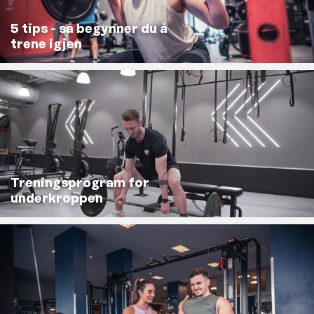
5 tips - så begynner du å
trene igjen
Treningsprogram for
underkroppen