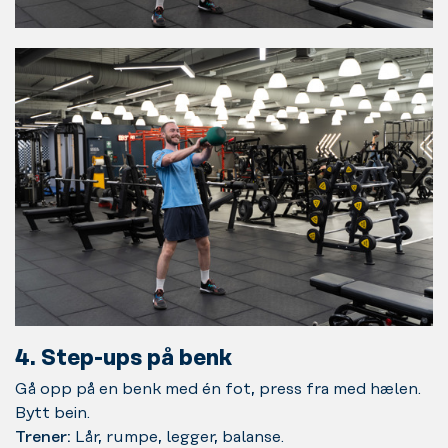
4. Step-ups på benk
Gå opp på en benk med én fot, press fra med hælen.
Bytt bein.
Trener:
Lår, rumpe, legger, balanse.