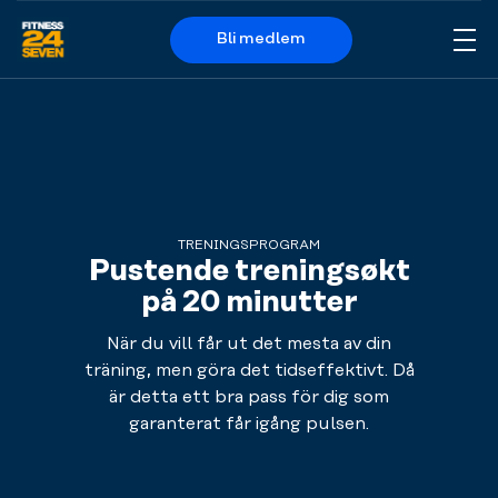
Bli medlem
Me
Logo
TRENINGSPROGRAM
Pustende treningsøkt
på 20 minutter
När du vill får ut det mesta av din
träning, men göra det tidseffektivt. Då
är detta ett bra pass för dig som
garanterat får igång pulsen.