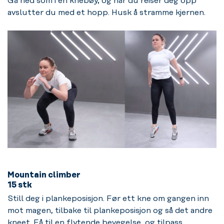
Gå ned som i en knebøy, og når du reiser deg opp
avslutter du med et hopp. Husk å stramme kjernen.
Mountain climber
15 stk
Still deg i plankeposisjon. Før ett kne om gangen inn
mot magen, tilbake til plankeposisjon og så det andre
kneet. Få til en flytende bevegelse, og tilpass