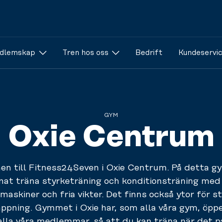
dlemskap
Tren hos oss
Bedrift
Kundeservi
GYM
Oxie Centrum
n till Fitness24Seven i Oxie Centrum. På detta g
nat träna styrketräning och konditionsträning me
maskiner och fria vikter. Det finns också ytor för s
appning. Gymmet i Oxie har, som alla våra gym, öpp
alla våra medlemmar, så att du kan träna när det p