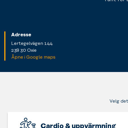
Adresse
Lertegelvägen 144
238 30 Oxie
Åpne i Google maps
Velg det
Cardio & uppvärmning