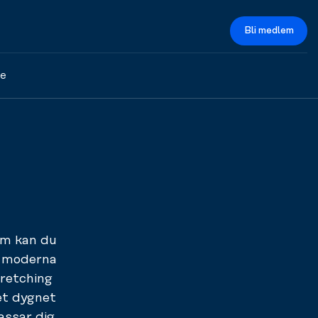
Bli medlem
ce
ym kan du
d moderna
tretching
et dygnet
assar dig.