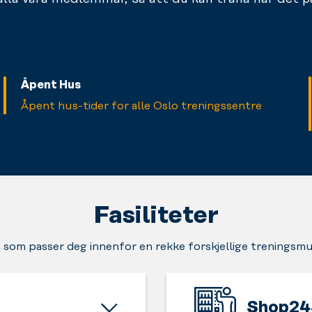
Åpent Hus
Åpent hus-tider for alle Oslo treningssentre
Fasiliteter
 som passer deg innenfor en rekke forskjellige treningsmu
Shop24