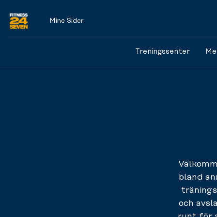
Mine Sider
Logo
Treningssenter
Me
Välkomme
bland an
tränings
och avsl
runt för 