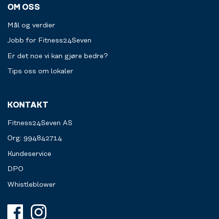
et
OM OSS
personlig
treningsprogram,
Mål og verdier
tydelige
treningsmål
Jobb for Fitness24Seven
eller
Er det noe vi kan gjøre bedre?
kostholdsveiledning
tilpasset
Tips oss om lokaler
dine
behov.
KONTAKT
Fitness24Seven AS
Org: 994842714
Kundeservice
DPO
Whistleblower