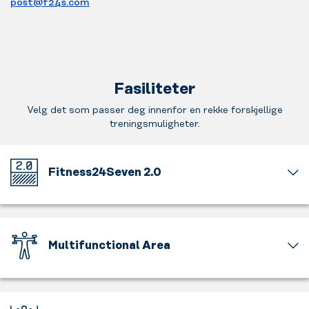
post@f24s.com
Fasiliteter
Velg det som passer deg innenfor en rekke forskjellige
treningsmuligheter.
Fitness24Seven 2.0
Velkommen
til
vårt
nye
Multifunctional Area
oppdaterte
trenings
Velkommen
konsept.
til
Nytt
et
interiørdesign,