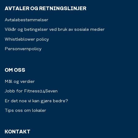
att
fylla
AVTALER OG RETNINGSLINJER
på.
Avtalebestemmelser
Vilkår og betingelser ved bruk av sosiale medier
Whistleblower policy
Personvernpolicy
OM OSS
Mål og verdier
Jobb for Fitness24Seven
Er det noe vi kan gjøre bedre?
Tips oss om lokaler
KONTAKT