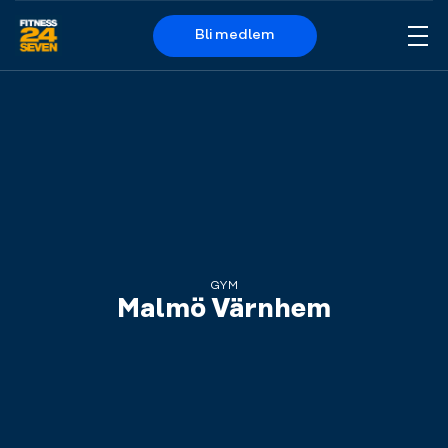
Bli medlem
Me
Logo
GYM
Malmö Värnhem