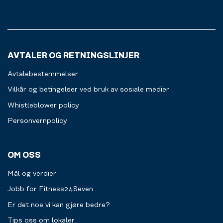
vågar
og
på.
nästan
ut
lova
av
att
treningssenteret.
du
Alt
kommer
AVTALER OG RETNINGSLINJER
for
att
en
älska
Avtalebestemmelser
jevnere
det!
treningsopplevelse
Vilkår og betingelser ved bruk av sosiale medier
for
Whistleblower policy
deg.
Personvernpolicy
Les
mer
OM OSS
Mål og verdier
Jobb for Fitness24Seven
Er det noe vi kan gjøre bedre?
Tips oss om lokaler