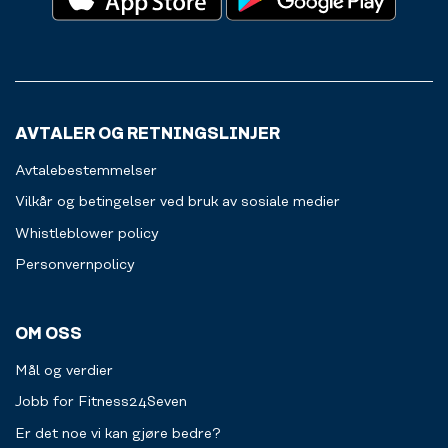
deg
via
inn
swish
og
eller
ut
kort.
av
Välkommen
treningssenteret.
att
Alt
fylla
AVTALER OG RETNINGSLINJER
for
på.
en
Avtalebestemmelser
jevnere
treningsopplevelse
Vilkår og betingelser ved bruk av sosiale medier
for
Whistleblower policy
deg.
Personvernpolicy
Les
mer
OM OSS
Mål og verdier
Jobb for Fitness24Seven
Er det noe vi kan gjøre bedre?