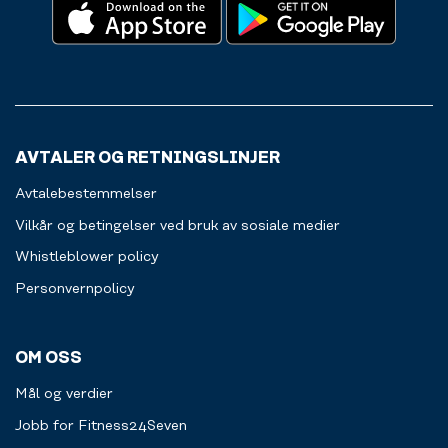
utmaningar.
friskt
kanske
Självklart
vatten.
en
finns
bar.
här
Betalningen
också
sker
förvaringsskåp
enkelt
för
via
dina
AVTALER OG RETNINGSLINJER
swish
personliga
eller
prylar.
Avtalebestemmelser
kort.
Välkommen
Vilkår og betingelser ved bruk av sosiale medier
att
Whistleblower policy
fylla
på.
Personvernpolicy
OM OSS
Mål og verdier
Jobb for Fitness24Seven