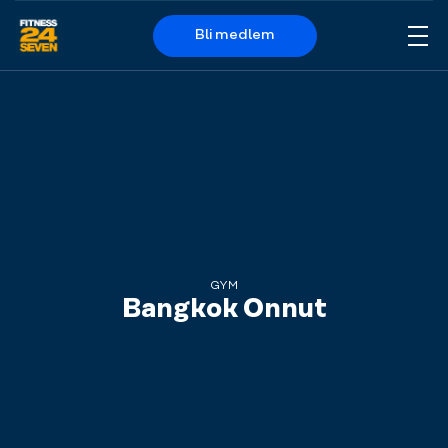
Bli medlem
Me
Logo
GYM
Bangkok Onnut