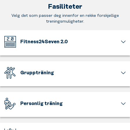
Fasiliteter
Velg det som passer deg innenfor en rekke forskjellige
treningsmuligheter.
Fitness24Seven 2.0
Välkommen
till
vårt
nya
Gruppträning
uppfräschade
gymkoncept.
Att
Ny
träna
inredning,
är
genomtänkt
roligt,
Personlig träning
navigering
men
och
att
Ta
smartare
träna
hjälp
placering
tillsammans
av
av
är