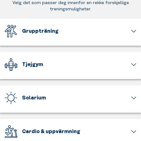
Velg det som passer deg innenfor en rekke forskjellige
treningsmuligheter.
Gruppträning
Att
träna
är
roligt,
Tjejgym
men
att
En
träna
del
tillsammans
av
är
gymmet
Solarium
ännu
är
roligare.
för
Fräscha
Känn
tjejer
och
musiken
och
moderna
och
för
solarium
släpp
Cardio & uppvärmning
tjejer
tillgängliga
lös
endast.
för