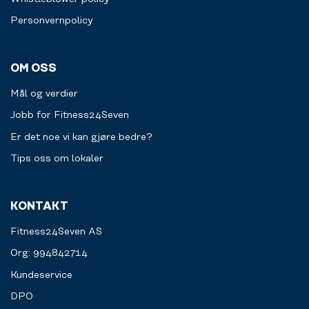
utviklet
akkurat
Personvernpolicy
for
deg.
Velg
OM OSS
selv
hvis
Mål og verdier
du
bare
Jobb for Fitness24Seven
vil
Er det noe vi kan gjøre bedre?
bestille
en
Tips oss om lokaler
anledning
eller
et
KONTAKT
regelmessig
program.
Fitness24Seven AS
Velkommen
til
Org: 994842714
å
Kundeservice
utfordre
deg
DPO
selv.