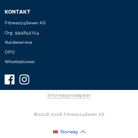
Välkommen
KONTAKT
att
utmana
Fitness24Seven AS
dig
själv.
Org: 994842714
Kundeservice
DPO
Whistleblower
Informasjonskapsler
©2018-2026 Fitness24Seven AS
Norway