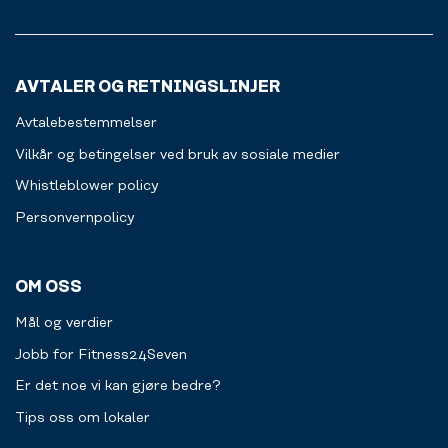
sätter
ut
gummiband.
ihop
av
ett
treningssenteret.
personligt
Alt
AVTALER OG RETNINGSLINJER
träningsprogram
for
utvecklat
en
Avtalebestemmelser
just
jevnere
för
treningsopplevelse
Vilkår og betingelser ved bruk av sosiale medier
dig.
for
Whistleblower policy
Välj
deg.
själv
Personvernpolicy
Les
om
mer
du
vill
OM OSS
boka
in
Mål og verdier
endast
ett
Jobb for Fitness24Seven
tillfälle
Er det noe vi kan gjøre bedre?
eller
ett
Tips oss om lokaler
regelbundet
program.