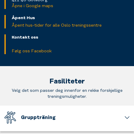
Åpne i Google maps
Åpent Hus
Åpent hus-tider for alle Oslo treningssentre
Kontakt oss
Følg oss Facebook
Fasiliteter
Velg det som passer deg innenfor en rekke forskjellige
treningsmuligheter.
Gruppträning
Att
träna