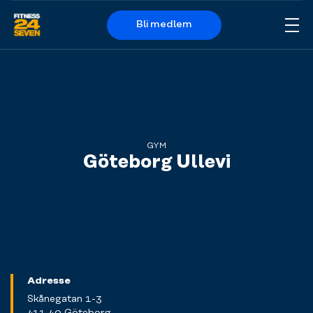
Bli medlem
Me
Logo
GYM
Göteborg Ullevi
Adresse
Skånegatan 1-3
411 40 Göteborg