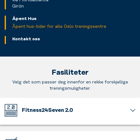
Girón
Åpent Hus
Åpent hus-tider for alle Oslo treningssentre
Kontakt oss
Fasiliteter
Velg det som passer deg innenfor en rekke forskjellige
treningsmuligheter.
Fitness24Seven 2.0
Velkommen
til
vårt
nye