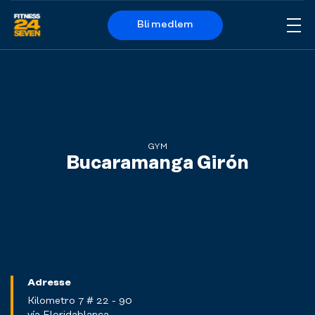
Bli medlem
Me
Logo
GYM
Bucaramanga Girón
Adresse
Kilometro 7 # 22 - 90
vía Floridablanca