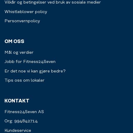
til
Bare
Vilkår og betingelser ved bruk av sosiale medier
neste
fantasien
Whistleblower policy
person.
setter
grenser.
Personvernpolicy
OM OSS
Mål og verdier
Jobb for Fitness24Seven
Er det noe vi kan gjøre bedre?
Tips oss om lokaler
KONTAKT
Fitness24Seven AS
Org: 994842714
Kundeservice